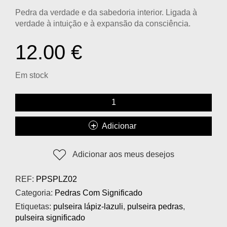
Pedra da verdade e da sabedoria interior. Ligada à
verdade à intuição e à expansão da consciência.
12.00
€
Em stock
Adicionar
Adicionar aos meus desejos
REF:
PPSPLZ02
Categoria:
Pedras Com Significado
Etiquetas:
pulseira lápiz-lazuli
,
pulseira pedras
,
pulseira significado