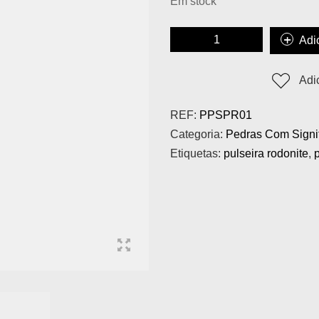
Em stock
Adi
Adi
REF:
PPSPR01
Categoria:
Pedras Com Signi
Etiquetas:
pulseira rodonite
,