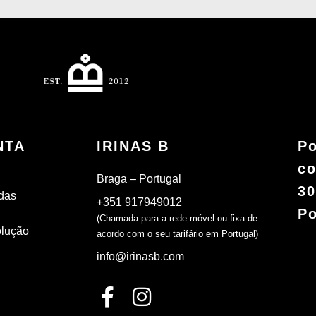
NTA
IRINAS B
Po
co
Braga – Portugal
30
das
+351 917949012
Po
(Chamada para a rede móvel ou fixa de
olução
acordo com o seu tarifário em Portugal)
info@irinasb.com