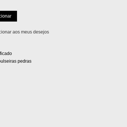
cionar
cionar aos meus desejos
ficado
pulseiras pedras