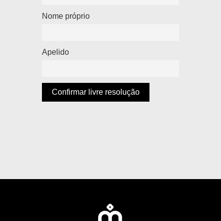
E-
Nome próprio
mail
(repetir)
*
Apelido
Confirmar livre resolução