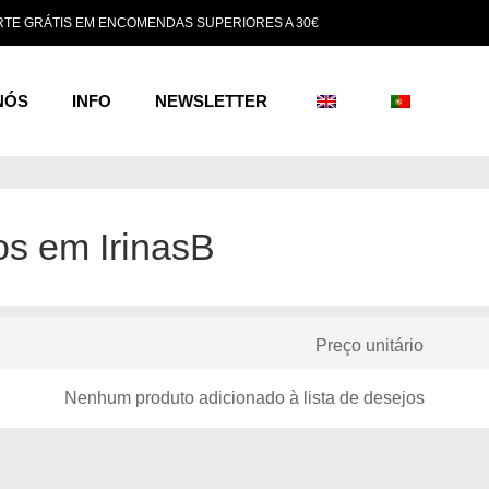
TE GRÁTIS EM ENCOMENDAS SUPERIORES A 30€
NÓS
INFO
NEWSLETTER
os em IrinasB
Preço unitário
Nenhum produto adicionado à lista de desejos