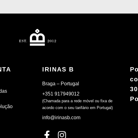
NTA
IRINAS B
Po
co
Braga – Portugal
30
das
+351 917949012
Po
(Chamada para a rede móvel ou fixa de
olução
acordo com o seu tarifário em Portugal)
info@irinasb.com