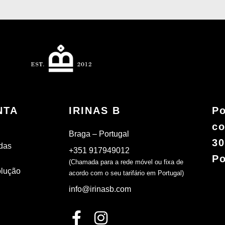
NTA
IRINAS B
Po
co
Braga – Portugal
30
das
+351 917949012
Po
(Chamada para a rede móvel ou fixa de
olução
acordo com o seu tarifário em Portugal)
info@irinasb.com