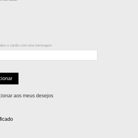
lize o cartão com uma mensagem
cionar
cionar aos meus desejos
ficado