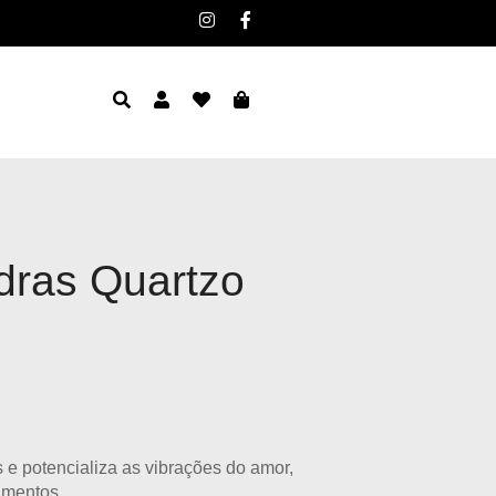
dras Quartzo
 e potencializa as vibrações do amor,
amentos.