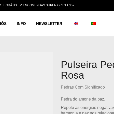
TE GRÁTIS EM ENCOMENDAS SUPERIORES A 30€
NÓS
INFO
NEWSLETTER
Pulseira Pe
Rosa
Pedras Com Significado
Pedra do amor e da paz.
Repele as energias negativas
harmonia e paz nos relacion