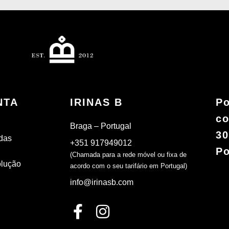
NTA
IRINAS B
Po
co
Braga – Portugal
30
das
+351 917949012
Po
(Chamada para a rede móvel ou fixa de
olução
acordo com o seu tarifário em Portugal)
info@irinasb.com