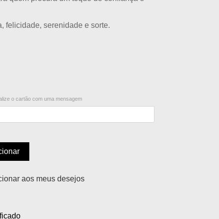
 felicidade, serenidade e sorte.
lize o cartão com uma mensagem
cionar
cionar aos meus desejos
ficado