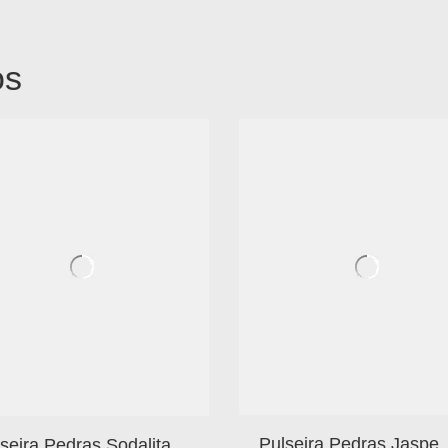
os
Pulseira Pedras Jaspe
seira Pedras Sodalita