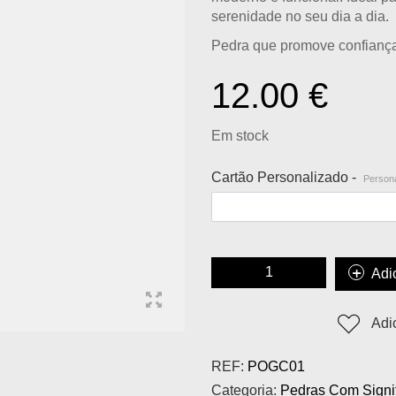
serenidade no seu dia a dia.
Pedra que promove confiança,
12.00
€
Em stock
Cartão Personalizado -
Persona
Adi
Adi
REF:
POGC01
Categoria:
Pedras Com Signi