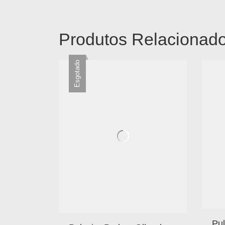
Produtos Relacionad
Esgotado
Pul