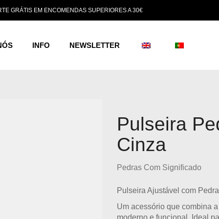
TE GRÁTIS EM ENCOMENDAS SUPERIORES A 30€
NÓS
INFO
NEWSLETTER
Pulseira Pe
Cinza
Pedras Com Significado
Pulseira Ajustável com Pedr
Um acessório que combina a 
moderno e funcional. Ideal p