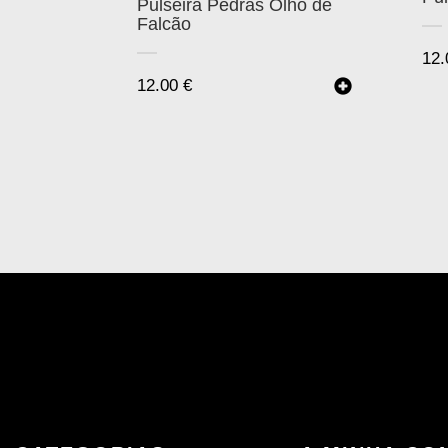
Pulseira Pedras Olho de
Falcão
12
12.00
€