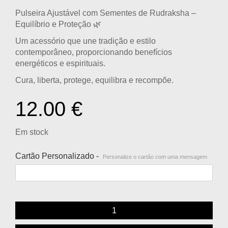
Pulseira Ajustável com Sementes de Rudraksha –
Equilíbrio e Proteção
🌿
Um acessório que une tradição e estilo
contemporâneo, proporcionando benefícios
energéticos e espirituais.
Cura, liberta, protege, equilibra e recompõe.
12.00
€
Em stock
Cartão Personalizado -
Personalize o cartão com uma mensagem