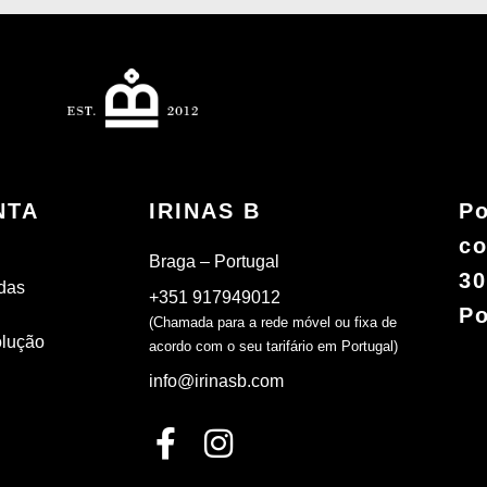
NTA
IRINAS B
Po
co
Braga – Portugal
30
das
+351 917949012
Po
(Chamada para a rede móvel ou fixa de
olução
acordo com o seu tarifário em Portugal)
info@irinasb.com