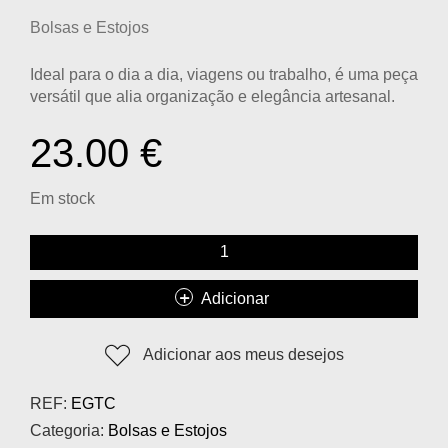
Bolsas e Estojos
Ideal para o dia a dia, viagens ou trabalho, é uma peça
versátil que alia
organização e elegância artesanal
.
23.00
€
Em stock
Adicionar
Adicionar aos meus desejos
REF:
EGTC
Categoria:
Bolsas e Estojos