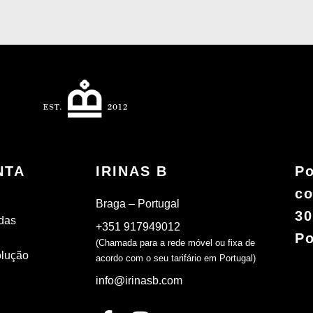
NTA
IRINAS B
Po
co
Braga – Portugal
30
das
+351 917949012
Po
(Chamada para a rede móvel ou fixa de
olução
acordo com o seu tarifário em Portugal)
info@irinasb.com