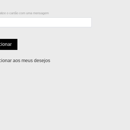
lize o cartão com uma mensagem
cionar
cionar aos meus desejos