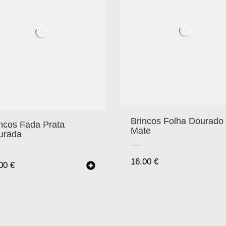
Brincos Folha Dourado
ncos Fada Prata
Mate
urada
16.00
€
.00
€