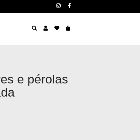
res e pérolas
ada