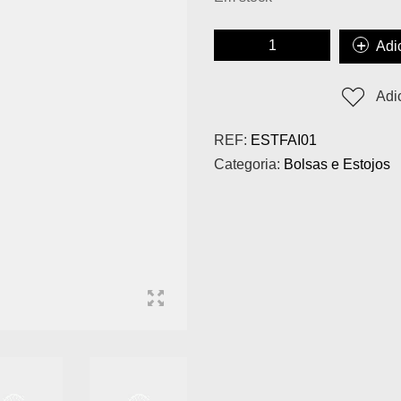
Adi
Adi
REF:
ESTFAI01
Categoria:
Bolsas e Estojos