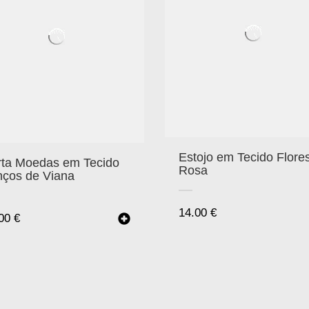
Estojo em Tecido Flore
rta Moedas em Tecido
Rosa
nços de Viana
14.00
€
.00
€