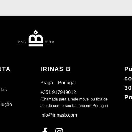
NTA
IRINAS B
Po
co
Braga – Portugal
30
das
+351 917949012
Po
(Chamada para a rede móvel ou fixa de
olução
acordo com o seu tarifário em Portugal)
info@irinasb.com