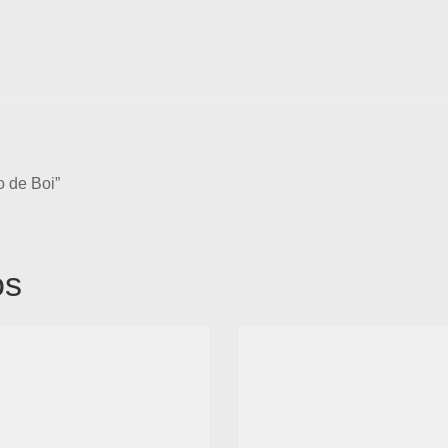
 de Boi”
os