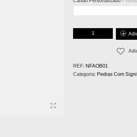
Cartão Personalizado -
Persona
Adi
Adi
REF:
NFAOB01
Categoria:
Pedras Com Signi