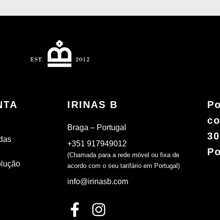
NTA
IRINAS B
Po
co
Braga – Portugal
30
das
+351 917949012
Po
(Chamada para a rede móvel ou fixa de
olução
acordo com o seu tarifário em Portugal)
info@irinasb.com