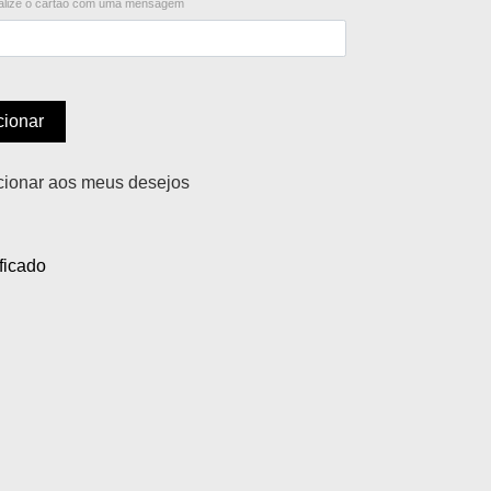
lize o cartão com uma mensagem
cionar
cionar aos meus desejos
ficado