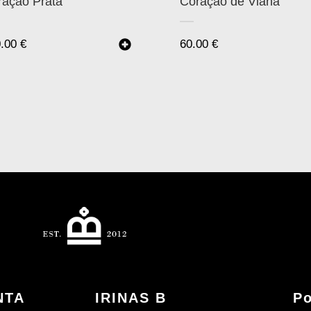
ração Prata
Coração de Viana
0.00
€
60.00
€
NTA
IRINAS B
Po