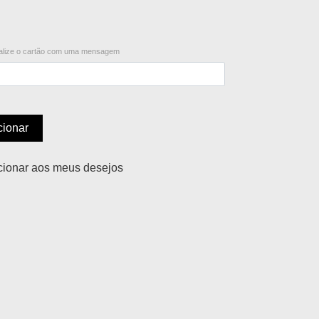
lize o cartão com uma mensagem
cionar
cionar aos meus desejos