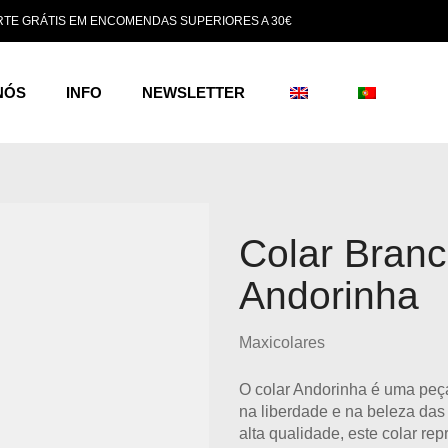
TE GRÁTIS EM ENCOMENDAS SUPERIORES A 30€
NÓS
INFO
NEWSLETTER
Colar Branc
Andorinha
Maxicolares
O
colar Andorinha
é uma peça 
na
liberdade
e na
beleza
das 
alta qualidade
, este colar r