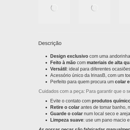
Descrição
Design exclusivo
com uma andorinha 
Feito à mão
com
materiais de alta q
Versátil
: ideal para diferentes ocasiõe
Acessório único da IrinasB, com um to
Perfeito para quem procura um
colar 
Cuidados com a peça:
Para garantir que o 
Evite o contato com
produtos químic
Retire o colar
antes de tomar banho, na
Guarde o colar
num local seco e arejad
Limpeza suave
: use um pano macio e
As nossas peças são fabricadas manualmente