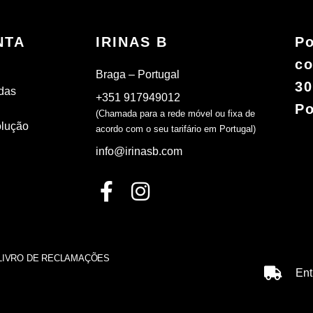
NTA
IRINAS B
Po
co
Braga – Portugal
30
das
+351 917949012
Po
(Chamada para a rede móvel ou fixa de
olução
acordo com o seu tarifário em Portugal)
info@irinasb.com
LIVRO DE RECLAMAÇÕES
Ent