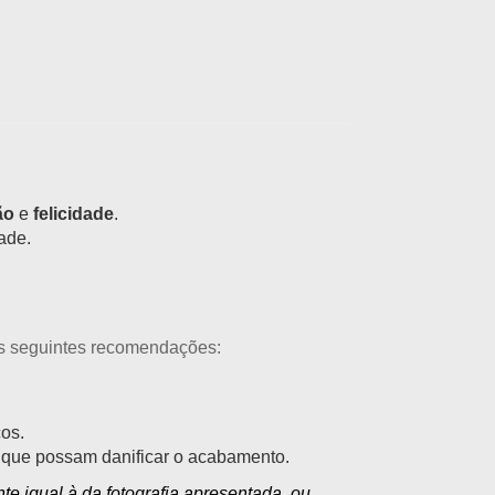
ão
e
felicidade
.
ade.
as seguintes recomendações:
cos.
s que possam danificar o acabamento.
e igual à da fotografia apresentada, ou