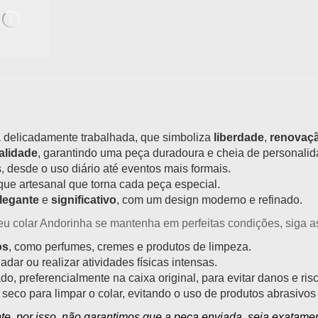
delicadamente trabalhada, que simboliza
liberdade
,
renovaç
ualidade
, garantindo uma peça duradoura e cheia de personalid
s, desde o uso diário até eventos mais formais.
que artesanal que torna cada peça especial.
elegante
e
significativo
, com um design moderno e refinado.
seu
colar Andorinha
se mantenha em perfeitas condições, siga 
os
, como perfumes, cremes e produtos de limpeza.
dar ou realizar atividades físicas intensas.
o, preferencialmente na caixa original, para evitar danos e ris
 seco para limpar o colar, evitando o uso de produtos abrasivo
, por isso, não garantimos que a peça enviada, seja exatament