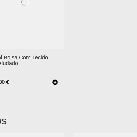
ni Bolsa Com Tecido
eludado
.00
€
os