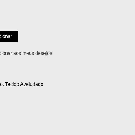
cionar
cionar aos meus desejos
o
,
Tecido Aveludado