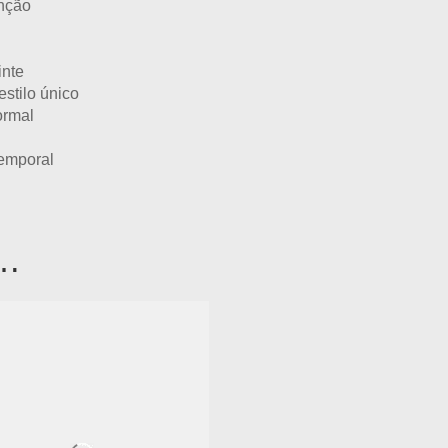
enção
inte
estilo único
ormal
temporal
r…