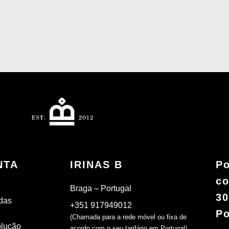
NTA
IRINAS B
Po
co
Braga – Portugal
30
das
+351 917949012
Po
(Chamada para a rede móvel ou fixa de
olução
acordo com o seu tarifário em Portugal)