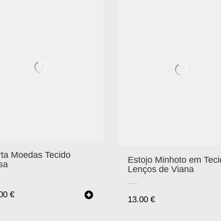
rta Moedas Tecido
Estojo Minhoto em Teci
sa
Lenços de Viana
.00
€
13.00
€