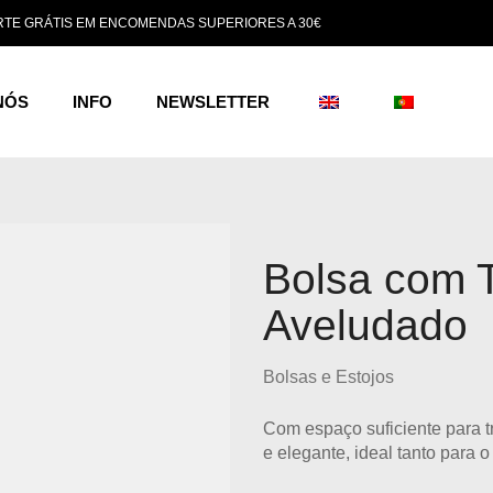
TE GRÁTIS EM ENCOMENDAS SUPERIORES A 30€
NÓS
INFO
NEWSLETTER
Bolsa com 
Aveludado
Bolsas e Estojos
Com espaço suficiente para t
e elegante, ideal tanto para 