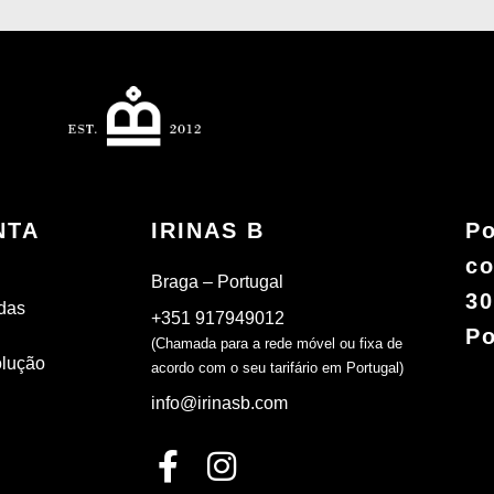
NTA
IRINAS B
Po
co
Braga – Portugal
30
das
+351 917949012
Po
(Chamada para a rede móvel ou fixa de
olução
acordo com o seu tarifário em Portugal)
info@irinasb.com