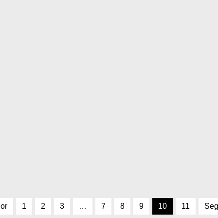
ior
1
2
3
…
7
8
9
10
11
Seg