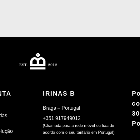
NTA
IRINAS B
Po
co
Braga – Portugal
30
das
+351 917949012
Po
(Chamada para a rede móvel ou fixa de
olução
acordo com o seu tarifário em Portugal)