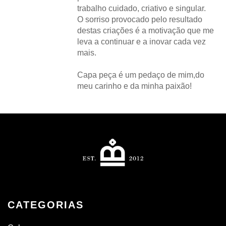
trabalho cuidado, criativo e singular.
O sorriso provocado pelo resultado
destas criações é a motivação que me
leva a continuar e a inovar cada vez
mais.
Capa peça é um pedaço de mim,do
meu carinho e da minha paixão!
CATEGORIAS