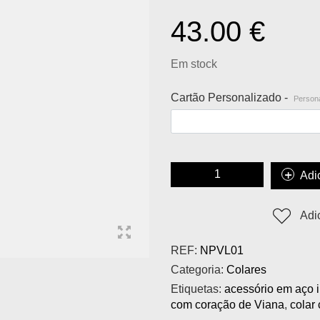
43.00
€
Em stock
Cartão Personalizado -
Persona
Adi
Adi
REF:
NPVL01
Categoria:
Colares
Etiquetas:
acessório em aço 
com coração de Viana
,
colar