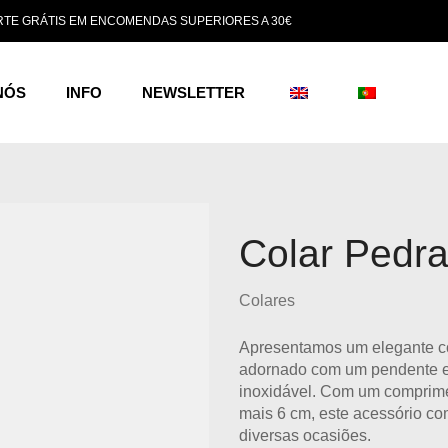
TE GRÁTIS EM ENCOMENDAS SUPERIORES A 30€
NÓS
INFO
NEWSLETTER
Colar Pedra
Colares
Apresentamos um elegante col
adornado com um pendente e
inoxidável. Com um comprime
mais 6 cm, este acessório co
diversas ocasiões.