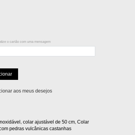
lize o cartão com uma mensagem
cionar
cionar aos meus desejos
inoxidável
,
colar ajustável de 50 cm
,
Colar
 com pedras vulcânicas castanhas