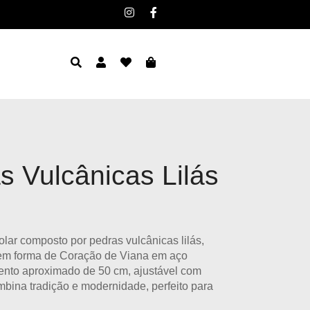
s Vulcânicas Lilás
ar composto por pedras vulcânicas lilás,
m forma de Coração de Viana em aço
nto aproximado de 50 cm, ajustável com
mbina tradição e modernidade, perfeito para