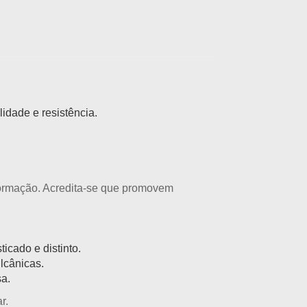
idade e resistência.
formação. Acredita-se que promovem
icado e distinto.
lcânicas.
sa.
r.