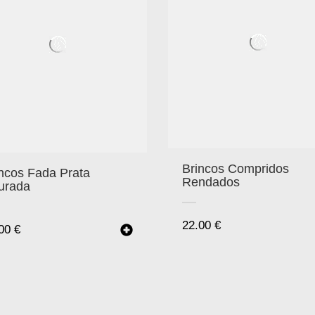
Brincos Compridos
ncos Fada Prata
Rendados
urada
22.00
€
.00
€