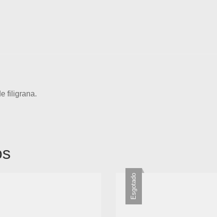
 filigrana.
os
Esgotado