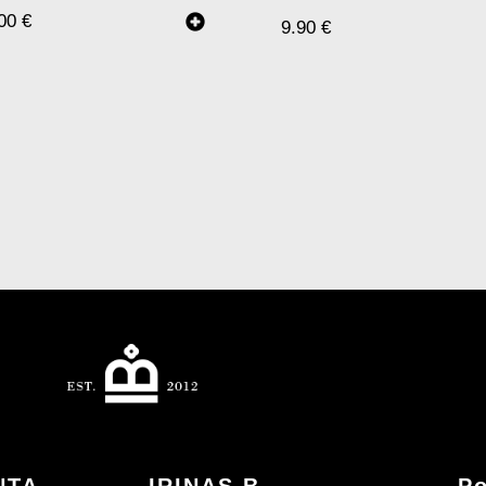
.00
€
9.90
€
NTA
IRINAS B
Po