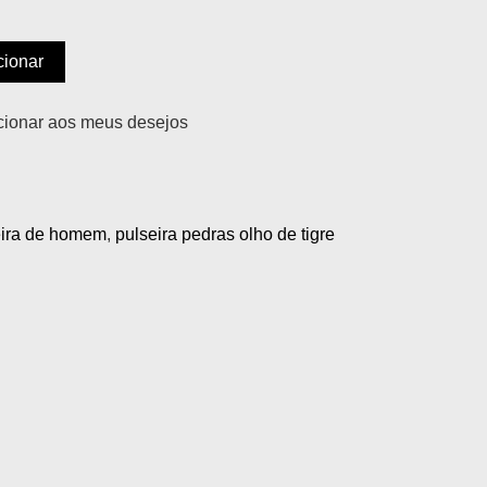
cionar
cionar aos meus desejos
eira de homem
,
pulseira pedras olho de tigre