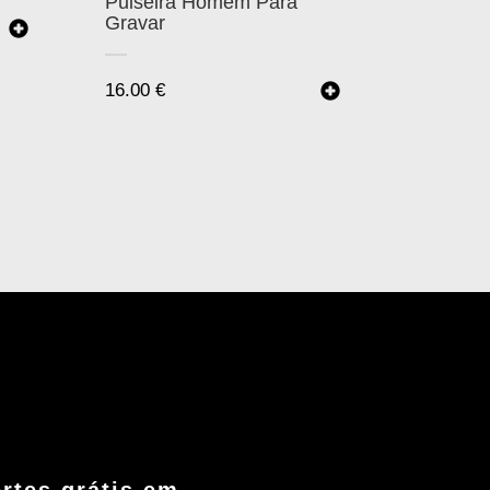
Pulseira Homem Para
Gravar
16.00
€
rtes grátis em