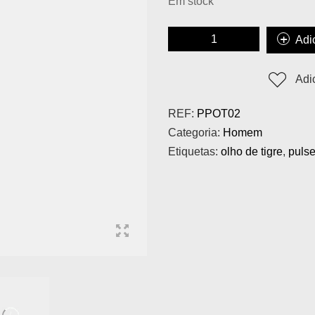
Em stock
Adi
Adi
REF:
PPOT02
Categoria:
Homem
Etiquetas:
olho de tigre
,
puls