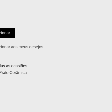
cionar
cionar aos meus desejos
das as ocasiões
Prato Cerâmica