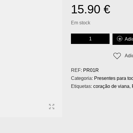
15.90
€
Em stock
Adi
Adi
REF:
PR01R
Categoria:
Presentes para to
Etiquetas:
coração de viana
,