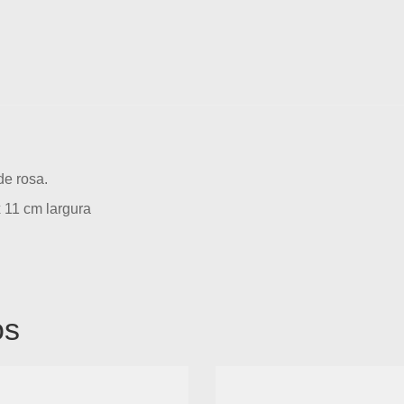
de rosa.
 11 cm largura
os