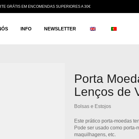
TE GRÁTIS EM ENCOMENDAS SUPERIORES A 30€
NÓS
INFO
NEWSLETTER
Porta Moed
Lenços de 
Bolsas e Estojos
Este prático porta-moedas te
Pode ser usado como porta-m
maquilhagens, etc.