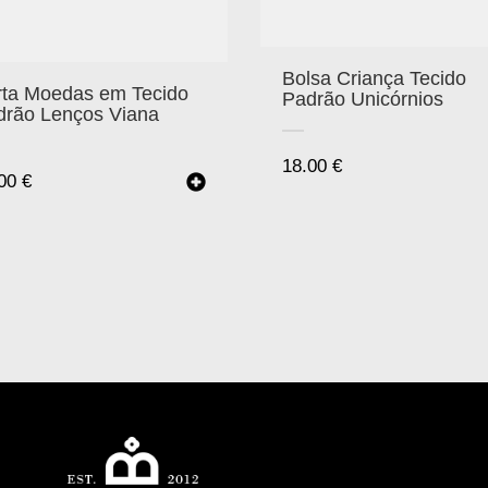
Bolsa Criança Tecido
rta Moedas em Tecido
Padrão Unicórnios
drão Lenços Viana
18.00
€
.00
€