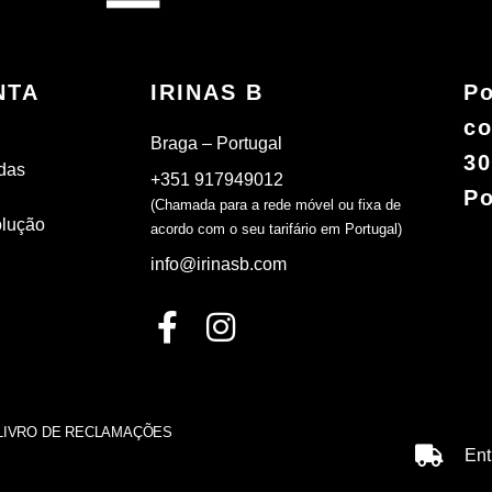
NTA
IRINAS B
Po
co
Braga – Portugal
30
das
+351 917949012
Po
(Chamada para a rede móvel ou fixa de
olução
acordo com o seu tarifário em Portugal)
info@irinasb.com
LIVRO DE RECLAMAÇÕES
Ent