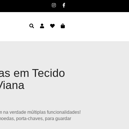
as em Tecido
Viana
m na verdade múltiplas funcionalidades!
oedas, porta-chaves, para guardar