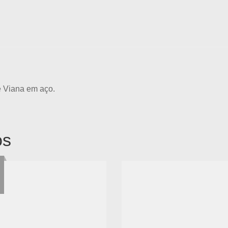
e Viana em aço.
os