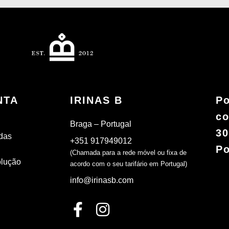
NTA
IRINAS B
Po
co
Braga – Portugal
30
das
+351 917949012
Po
(Chamada para a rede móvel ou fixa de
olução
acordo com o seu tarifário em Portugal)
info@irinasb.com