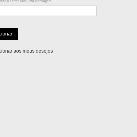
lize o cartão com uma mensagem
cionar
cionar aos meus desejos