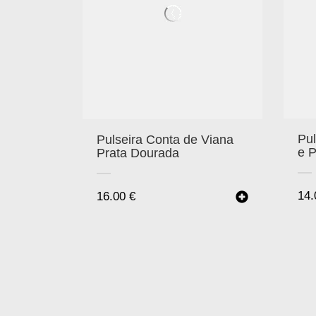
Pu
Pulseira Conta de Viana
e P
Prata Dourada
14
16.00
€