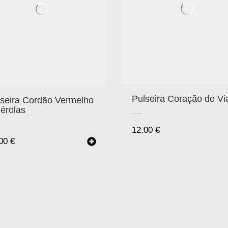
Pulseira Coração de Vi
lseira Cordão Vermelho
érolas
12.00
€
.00
€