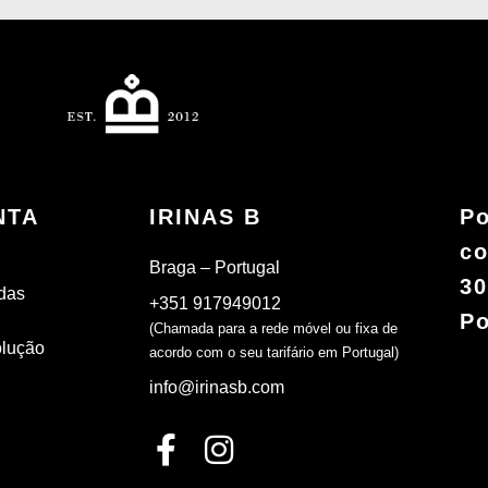
NTA
IRINAS B
Po
co
Braga – Portugal
30
das
+351 917949012
Po
(Chamada para a rede móvel ou fixa de
olução
acordo com o seu tarifário em Portugal)
info@irinasb.com