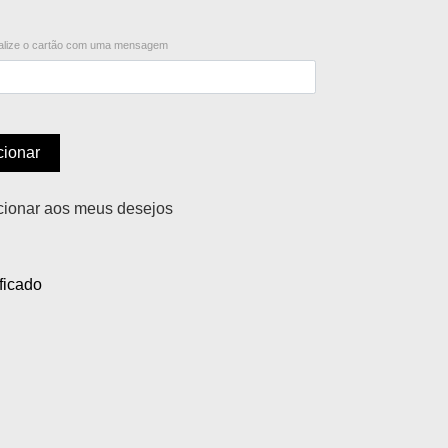
lize o cartão com uma mensagem
cionar
cionar aos meus desejos
ficado