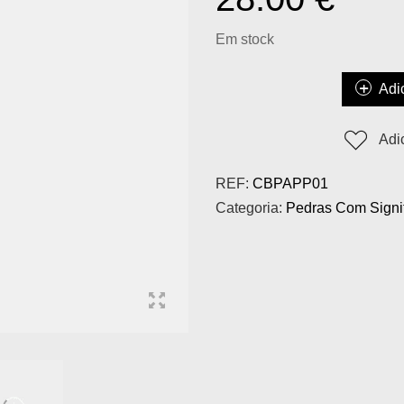
Em stock
Adi
Adi
REF:
CBPAPP01
Categoria:
Pedras Com Signi