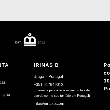
NTA
IRINAS B
Po
co
Braga – Portugal
30
das
+351 917949012
Po
(Chamada para a rede móvel ou fixa de
olução
acordo com o seu tarifário em Portugal)
info@irinasb.com