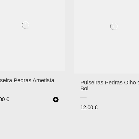
seira Pedras Ametista
Pulseiras Pedras Olho 
Boi
.00
€
12.00
€