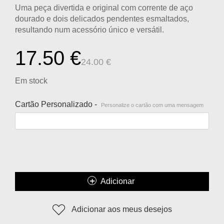
Uma peça divertida e original com corrente de aço
dourado e dois delicados pendentes esmaltados,
resultando num acessório único e versátil.
17.50
€
24.00
€
Em stock
Cartão Personalizado -
Personalize o cartão com uma mensagem
Adicionar
Adicionar aos meus desejos