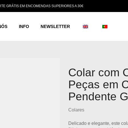
TE GRÁTIS EM ENCOMENDAS SUPERIORES A 30€
NÓS
INFO
NEWSLETTER
Colar com 
Peças em C
Pendente G
Colares
Delicado e elegante, este
col