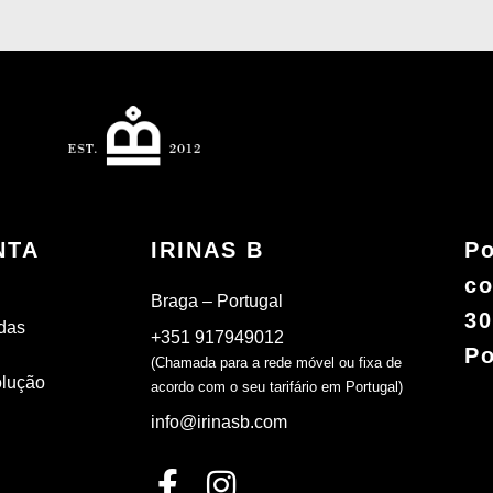
NTA
IRINAS B
Po
co
Braga – Portugal
30
das
+351 917949012
Po
(Chamada para a rede móvel ou fixa de
olução
acordo com o seu tarifário em Portugal)
info@irinasb.com