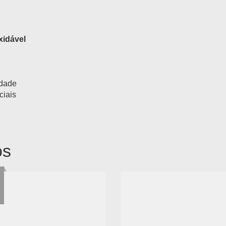
xidável
idade
ciais
os