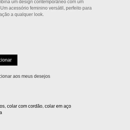
bina um design contemporâneo com um
 Um acessório feminino versátil, perfeito para
cação a qualquer look.
cionar
cionar aos meus desejos
nos
,
colar com cordão
,
colar em aço
a