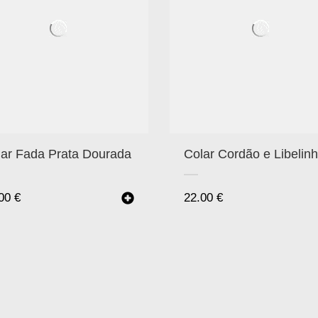
lar Fada Prata Dourada
Colar Cordão e Libelin
.00
€
22.00
€