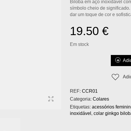
Biloba em aço inoxidável
com
símbolo cheio de significado.
dar um toque de cor e sofisti
19.50
€
Em stock
Adi
Adi
REF:
CCR01
Categoria:
Colares
Etiquetas:
acessórios femini
inoxidável
,
colar ginkgo bilob