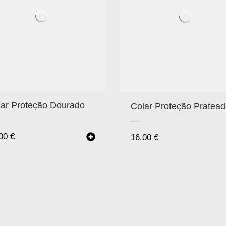
lar Proteção Dourado
Colar Proteção Pratea
.00
€
16.00
€