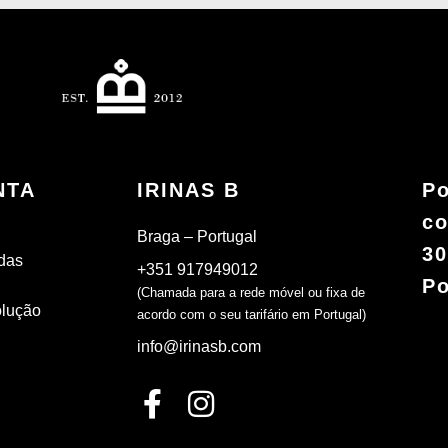
NTA
IRINAS B
Po
co
Braga – Portugal
30
das
+351 917949012
Po
(Chamada para a rede móvel ou fixa de
olução
acordo com o seu tarifário em Portugal)
info@irinasb.com