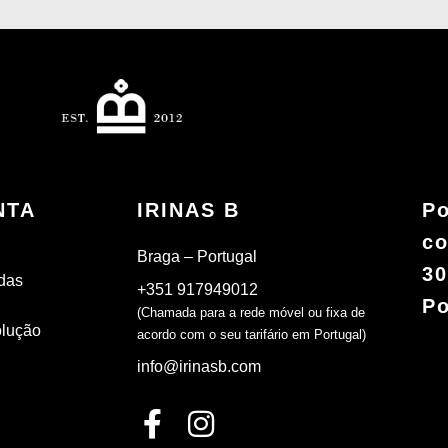
NTA
IRINAS B
Po
co
Braga – Portugal
30
das
+351 917949012
Po
(Chamada para a rede móvel ou fixa de
olução
acordo com o seu tarifário em Portugal)
info@irinasb.com