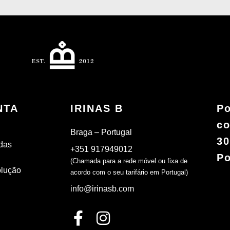
NTA
IRINAS B
Po
co
Braga – Portugal
30
das
+351 917949012
Po
(Chamada para a rede móvel ou fixa de
olução
acordo com o seu tarifário em Portugal)
info@irinasb.com