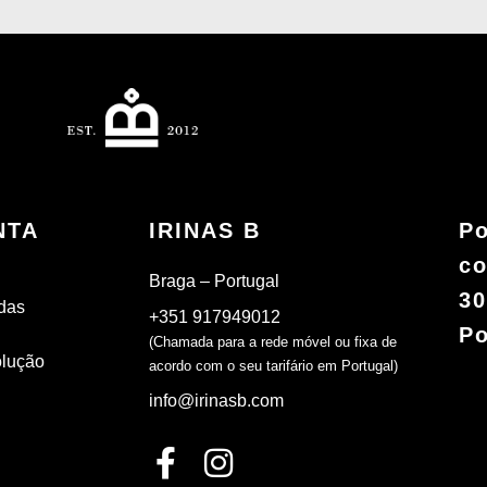
NTA
IRINAS B
Po
co
Braga – Portugal
30
das
+351 917949012
Po
(Chamada para a rede móvel ou fixa de
olução
acordo com o seu tarifário em Portugal)
info@irinasb.com