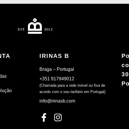
NTA
IRINAS B
Po
co
Braga – Portugal
30
das
+351 917949012
Po
(Chamada para a rede móvel ou fixa de
olução
acordo com o seu tarifário em Portugal)
info@irinasb.com