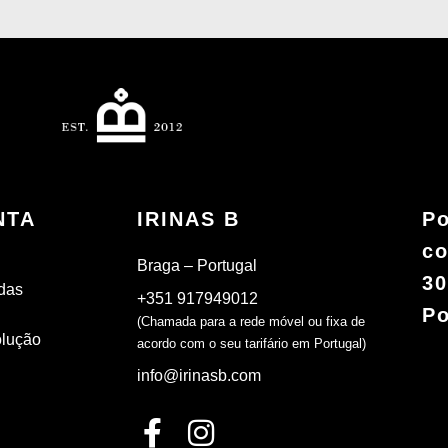
NTA
IRINAS B
Po
co
Braga – Portugal
30
das
+351 917949012
Po
(Chamada para a rede móvel ou fixa de
olução
acordo com o seu tarifário em Portugal)
info@irinasb.com