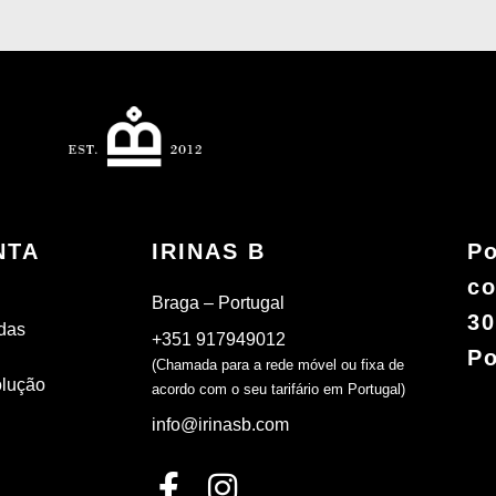
NTA
IRINAS B
Po
co
Braga – Portugal
30
das
+351 917949012
Po
(Chamada para a rede móvel ou fixa de
olução
acordo com o seu tarifário em Portugal)
info@irinasb.com