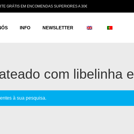
TE GRÁTIS EM ENCOMENDAS SUPERIORES A 30€
NÓS
INFO
NEWSLETTER
rateado com libelinha e 
entes à sua pesquisa.