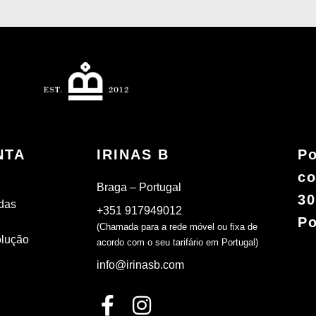
NTA
IRINAS B
Po
co
Braga – Portugal
30
das
+351 917949012
Po
(Chamada para a rede móvel ou fixa de
olução
acordo com o seu tarifário em Portugal)
info@irinasb.com