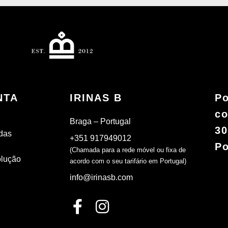
NTA
IRINAS B
Po
co
Braga – Portugal
30
das
+351 917949012
Po
(Chamada para a rede móvel ou fixa de
olução
acordo com o seu tarifário em Portugal)
info@irinasb.com