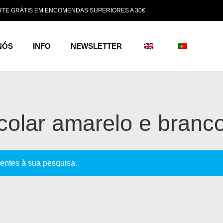
TE GRÁTIS EM ENCOMENDAS SUPERIORES A 30€
NÓS
INFO
NEWSLETTER
colar amarelo e branc
entes à sua pesquisa.