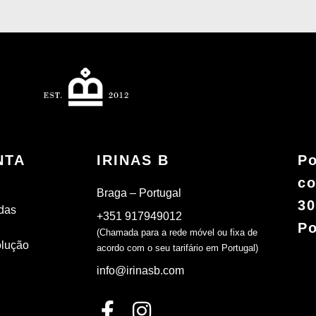
NTA
IRINAS B
Po
co
Braga – Portugal
30
das
+351 917949012
Po
(Chamada para a rede móvel ou fixa de
olução
acordo com o seu tarifário em Portugal)
info@irinasb.com