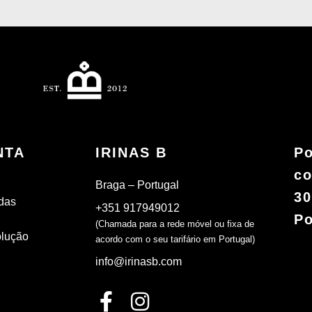
NTA
IRINAS B
Po
co
Braga – Portugal
30
das
+351 917949012
Po
(Chamada para a rede móvel ou fixa de
olução
acordo com o seu tarifário em Portugal)
info@irinasb.com