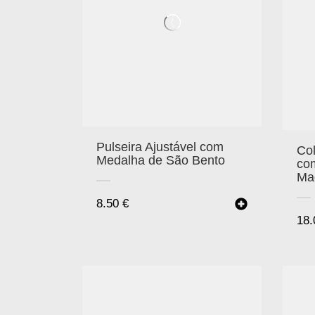
Pulseira Ajustável com
Co
Medalha de São Bento
co
Ma
8.50
€
18