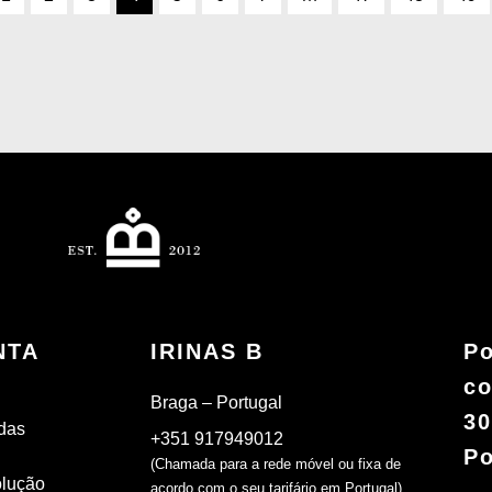
NTA
IRINAS B
Po
co
Braga – Portugal
30
das
+351 917949012
Po
(Chamada para a rede móvel ou fixa de
olução
acordo com o seu tarifário em Portugal)