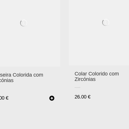
Colar Colorido com
seira Colorida com
Zircónias
cónias
26.00
€
.00
€