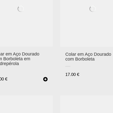
lar em Aço Dourado
Colar em Aço Dourado
m Borboleta em
com Borboleta
drepérola
17.00
€
.00
€