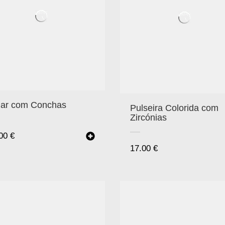
lar com Conchas
Pulseira Colorida com
Zircónias
.00
€
17.00
€