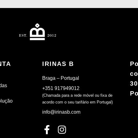
NTA
IRINAS B
Po
co
Braga – Portugal
30
das
+351 917949012
Po
(Chamada para a rede móvel ou fixa de
olução
acordo com o seu tarifário em Portugal)
info@irinasb.com