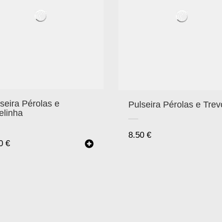
seira Pérolas e
Pulseira Pérolas e Trev
elinha
8.50
€
50
€