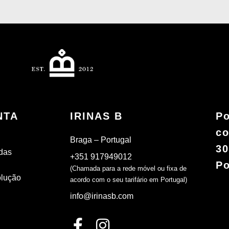
NTA
IRINAS B
Po
co
Braga – Portugal
30
das
+351 917949012
Po
(Chamada para a rede móvel ou fixa de
olução
acordo com o seu tarifário em Portugal)
info@irinasb.com