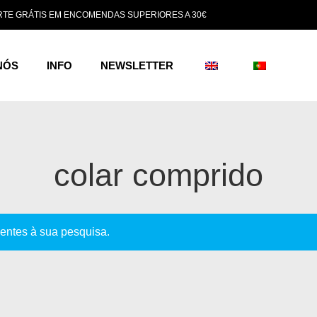
TE GRÁTIS EM ENCOMENDAS SUPERIORES A 30€
NÓS
INFO
NEWSLETTER
colar comprido
entes à sua pesquisa.