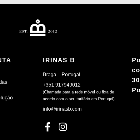
NTA
IRINAS B
Po
co
Braga – Portugal
30
das
+351 917949012
Po
(Chamada para a rede móvel ou fixa de
olução
acordo com o seu tarifário em Portugal)
info@irinasb.com