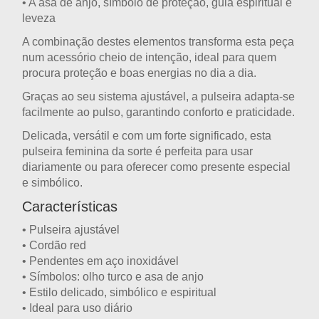
• A
asa de anjo
, símbolo de proteção, guia espiritual e
leveza
A combinação destes elementos transforma esta peça
num acessório cheio de intenção, ideal para quem
procura proteção e boas energias no dia a dia.
Graças ao seu
sistema ajustável
, a pulseira adapta-se
facilmente ao pulso, garantindo conforto e praticidade.
Delicada, versátil e com um forte significado, esta
pulseira feminina da sorte
é perfeita para usar
diariamente ou para
oferecer como presente especial
e simbólico
.
Características
•
Pulseira ajustável
• Cordão
red
• Pendentes em
aço inoxidável
• Símbolos:
olho turco e asa de anjo
• Estilo
delicado, simbólico e espiritual
• Ideal para
uso diário