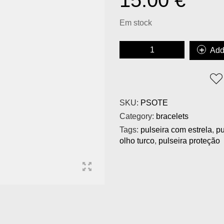
15.00
€
Em stock
Add
SKU:
PSOTE
Category:
bracelets
Tags:
pulseira com estrela
,
pu
olho turco
,
pulseira proteção