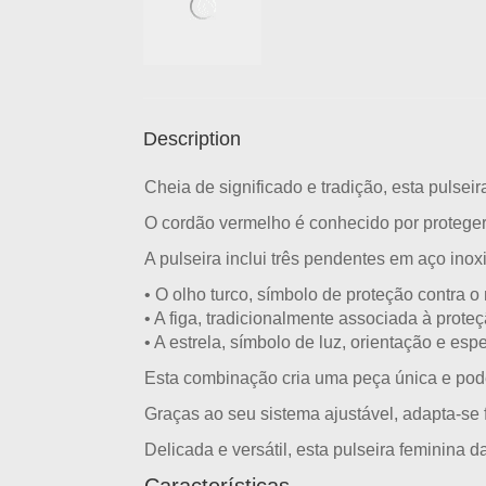
Description
Cheia de significado e tradição, esta
pulseir
O
cordão vermelho
é conhecido por proteger
A pulseira inclui três pendentes em
aço inox
• O
olho turco
, símbolo de proteção contra 
• A
figa
, tradicionalmente associada à prote
• A
estrela
, símbolo de luz, orientação e esp
Esta combinação cria uma peça única e pode
Graças ao seu
sistema ajustável
, adapta-se 
Delicada e versátil, esta
pulseira feminina da