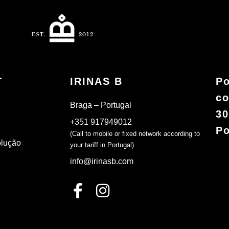
T
IRINAS B
Po
co
Braga – Portugal
30
+351 917949012
Po
(Call to mobile or fixed network according to
olução
your tariff in Portugal)
info@irinasb.com