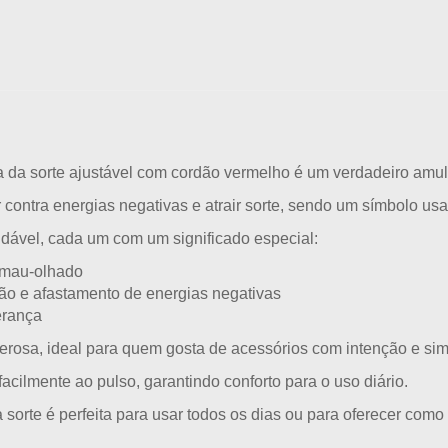
a da sorte ajustável com cordão vermelho
é um verdadeiro amule
 contra energias negativas e atrair sorte, sendo um símbolo us
idável
, cada um com um significado especial:
o mau-olhado
ção e afastamento de energias negativas
erança
rosa, ideal para quem gosta de acessórios com intenção e si
facilmente ao pulso, garantindo conforto para o uso diário.
 sorte
é perfeita para usar todos os dias ou para
oferecer como 