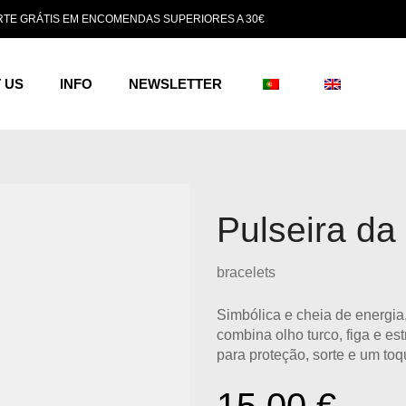
TE GRÁTIS EM ENCOMENDAS SUPERIORES A 30€
 US
INFO
NEWSLETTER
Pulseira da
bracelets
Simbólica e cheia de energia
combina
olho turco, figa e es
para proteção, sorte e um toq