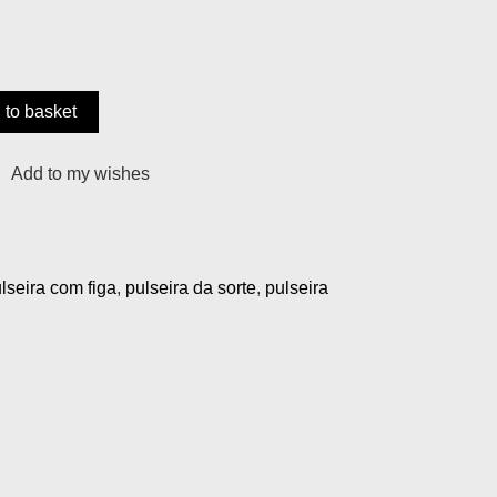
 to basket
Add to my wishes
lseira com figa
,
pulseira da sorte
,
pulseira