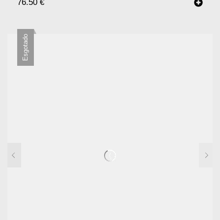
76.50
€
Esgotado