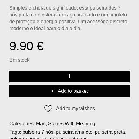
Simples e cheia de significado, esta
pulseira dos 7
nós preta com esferas em aço prateado
é um amuleto
de proteção e energia positiva. Um acessório discreto,
moderno e ideal para o dia a dia.
9.90
€
Em stock
Add to basket
Add to my wishes
Categories:
Man
,
Stones With Meaning
Tags:
pulseira 7 nós
,
pulseira amuleto
,
pulseira preta
,
pulseira proteção
,
pulseira sete nós