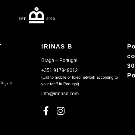
T
IRINAS B
Po
co
Braga – Portugal
30
+351 917949012
Po
(Call to mobile or fixed network according to
olução
your tariff in Portugal)
info@irinasb.com