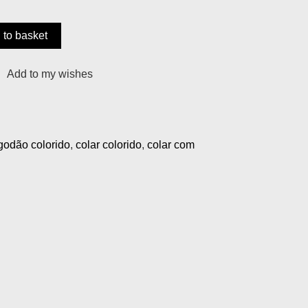
 to basket
Add to my wishes
lgodão colorido
,
colar colorido
,
colar com